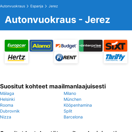
Autonvuokraus
Espanja
Jerez
Autonvuokraus - Jerez
Suositut kohteet maailmanlaajuisesti
Málaga
Milano
Helsinki
München
Rooma
Kööpenhamina
Dubrovnik
Split
Nizza
Barcelona