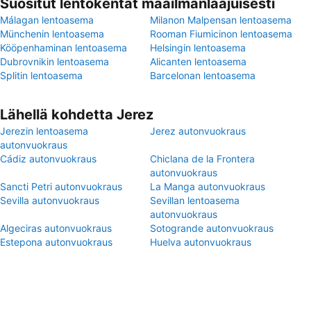
Suositut lentokentät maailmanlaajuisesti
Málagan lentoasema
Milanon Malpensan lentoasema
Münchenin lentoasema
Rooman Fiumicinon lentoasema
Kööpenhaminan lentoasema
Helsingin lentoasema
Dubrovnikin lentoasema
Alicanten lentoasema
Splitin lentoasema
Barcelonan lentoasema
Lähellä kohdetta Jerez
Jerezin lentoasema
Jerez autonvuokraus
autonvuokraus
Cádiz autonvuokraus
Chiclana de la Frontera
autonvuokraus
Sancti Petri autonvuokraus
La Manga autonvuokraus
Sevilla autonvuokraus
Sevillan lentoasema
autonvuokraus
Algeciras autonvuokraus
Sotogrande autonvuokraus
Estepona autonvuokraus
Huelva autonvuokraus