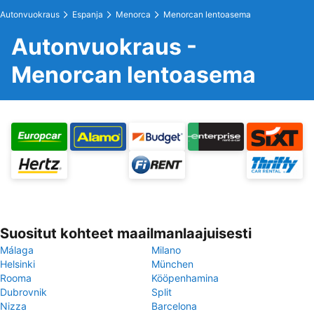
Autonvuokraus
Espanja
Menorca
Menorcan lentoasema
Autonvuokraus -
Menorcan lentoasema
Suositut kohteet maailmanlaajuisesti
Málaga
Milano
Helsinki
München
Rooma
Kööpenhamina
Dubrovnik
Split
Nizza
Barcelona