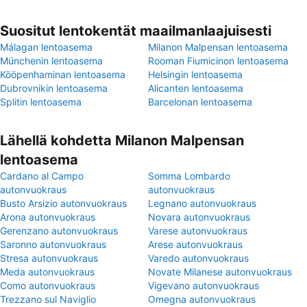
Suositut lentokentät maailmanlaajuisesti
Málagan lentoasema
Milanon Malpensan lentoasema
Münchenin lentoasema
Rooman Fiumicinon lentoasema
Kööpenhaminan lentoasema
Helsingin lentoasema
Dubrovnikin lentoasema
Alicanten lentoasema
Splitin lentoasema
Barcelonan lentoasema
Lähellä kohdetta Milanon Malpensan
lentoasema
Cardano al Campo
Somma Lombardo
autonvuokraus
autonvuokraus
Busto Arsizio autonvuokraus
Legnano autonvuokraus
Arona autonvuokraus
Novara autonvuokraus
Gerenzano autonvuokraus
Varese autonvuokraus
Saronno autonvuokraus
Arese autonvuokraus
Stresa autonvuokraus
Varedo autonvuokraus
Meda autonvuokraus
Novate Milanese autonvuokraus
Como autonvuokraus
Vigevano autonvuokraus
Trezzano sul Naviglio
Omegna autonvuokraus