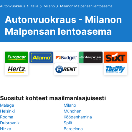
Autonvuokraus
Italia
Milano
Milanon Malpensan lentoasema
Autonvuokraus - Milanon
Malpensan lentoasema
Suositut kohteet maailmanlaajuisesti
Málaga
Milano
Helsinki
München
Rooma
Kööpenhamina
Dubrovnik
Split
Nizza
Barcelona