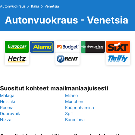
Autonvuokraus
Italia
Venetsia
Autonvuokraus - Venetsia
Suositut kohteet maailmanlaajuisesti
Málaga
Milano
Helsinki
München
Rooma
Kööpenhamina
Dubrovnik
Split
Nizza
Barcelona