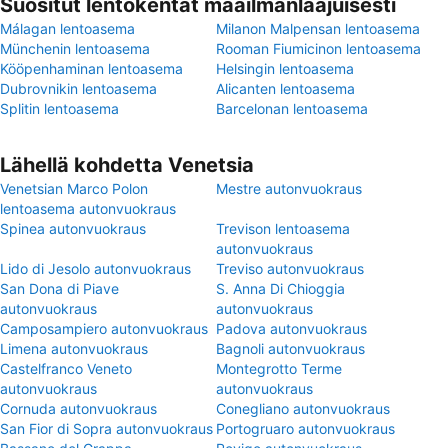
Suositut lentokentät maailmanlaajuisesti
Málagan lentoasema
Milanon Malpensan lentoasema
Münchenin lentoasema
Rooman Fiumicinon lentoasema
Kööpenhaminan lentoasema
Helsingin lentoasema
Dubrovnikin lentoasema
Alicanten lentoasema
Splitin lentoasema
Barcelonan lentoasema
Lähellä kohdetta Venetsia
Venetsian Marco Polon
Mestre autonvuokraus
lentoasema autonvuokraus
Spinea autonvuokraus
Trevison lentoasema
autonvuokraus
Lido di Jesolo autonvuokraus
Treviso autonvuokraus
San Dona di Piave
S. Anna Di Chioggia
autonvuokraus
autonvuokraus
Camposampiero autonvuokraus
Padova autonvuokraus
Limena autonvuokraus
Bagnoli autonvuokraus
Castelfranco Veneto
Montegrotto Terme
autonvuokraus
autonvuokraus
Cornuda autonvuokraus
Conegliano autonvuokraus
San Fior di Sopra autonvuokraus
Portogruaro autonvuokraus