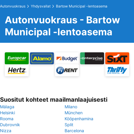
Autonvuokraus
Yhdysvallat
Bartow Municipal -lentoasema
Autonvuokraus - Bartow
Municipal -lentoasema
Suositut kohteet maailmanlaajuisesti
Málaga
Milano
Helsinki
München
Rooma
Kööpenhamina
Dubrovnik
Split
Nizza
Barcelona