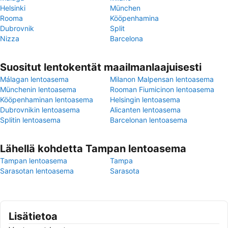
Helsinki
München
Rooma
Kööpenhamina
Dubrovnik
Split
Nizza
Barcelona
Suositut lentokentät maailmanlaajuisesti
Málagan lentoasema
Milanon Malpensan lentoasema
Münchenin lentoasema
Rooman Fiumicinon lentoasema
Kööpenhaminan lentoasema
Helsingin lentoasema
Dubrovnikin lentoasema
Alicanten lentoasema
Splitin lentoasema
Barcelonan lentoasema
Lähellä kohdetta Tampan lentoasema
Tampan lentoasema
Tampa
Sarasotan lentoasema
Sarasota
Lisätietoa