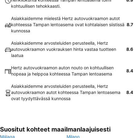
kohtuullisen tehokkaasti.
Asiakkaidemme mielestä Hertz autovuokraamon autot
kohteessa Tampan lentoasema ovat kohtalaisen siistissä
8.7
kunnossa
Asiakkaidemme arvosteluiden perusteella, Hertz
autovuokraamon vuokrauksen hinta vastaa tuotteen
8.6
laatua
Hertz autovuokraamon auton nouto on kohtuullisen
8.4
nopeaa ja helppoa kohteessa Tampan lentoasema
Asiakkaidemme arvosteluiden perusteella, Hertz
autovuokraamon autot kohteessa Tampan lentoasema
8.4
ovat tyydyttävässä kunnossa
Suositut kohteet maailmanlaajuisesti
Málaga
Milano