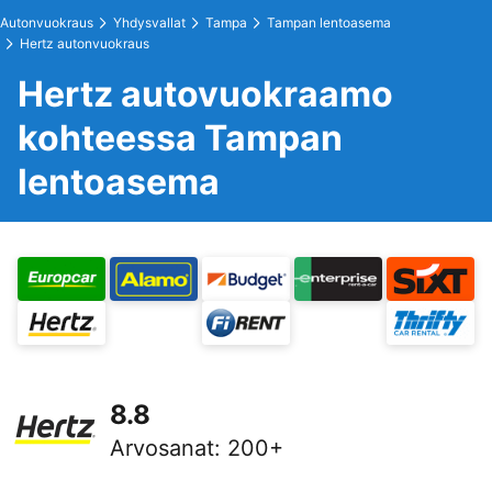
Autonvuokraus
Yhdysvallat
Tampa
Tampan lentoasema
Hertz autonvuokraus
Hertz autovuokraamo
kohteessa Tampan
lentoasema
8.8
Arvosanat
:
200+