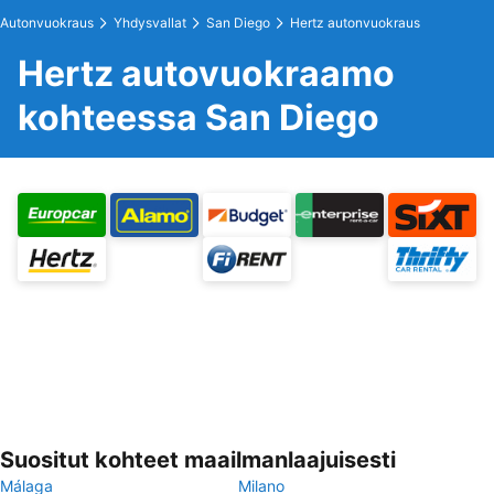
Autonvuokraus
Yhdysvallat
San Diego
Hertz autonvuokraus
Hertz autovuokraamo
kohteessa San Diego
Suositut kohteet maailmanlaajuisesti
Málaga
Milano