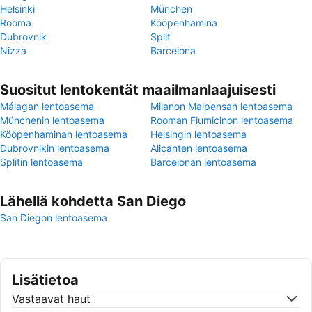
Helsinki
München
Rooma
Kööpenhamina
Dubrovnik
Split
Nizza
Barcelona
Suositut lentokentät maailmanlaajuisesti
Málagan lentoasema
Milanon Malpensan lentoasema
Münchenin lentoasema
Rooman Fiumicinon lentoasema
Kööpenhaminan lentoasema
Helsingin lentoasema
Dubrovnikin lentoasema
Alicanten lentoasema
Splitin lentoasema
Barcelonan lentoasema
Lähellä kohdetta San Diego
San Diegon lentoasema
Lisätietoa
Vastaavat haut