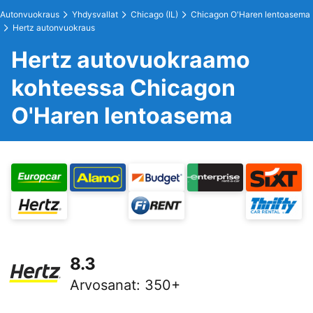
Autonvuokraus
Yhdysvallat
Chicago (IL)
Chicagon O'Haren lentoasema
Hertz autonvuokraus
Hertz autovuokraamo
kohteessa Chicagon
O'Haren lentoasema
8.3
Arvosanat
:
350+