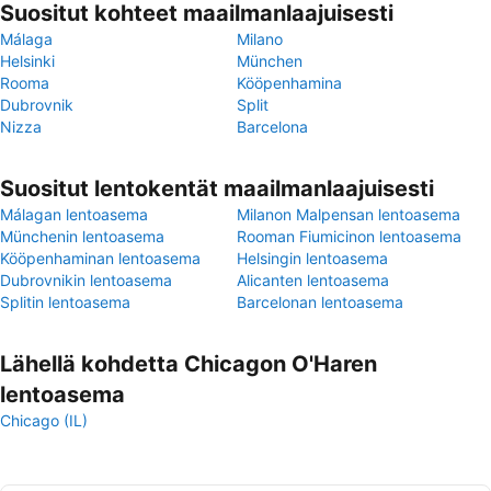
Suositut kohteet maailmanlaajuisesti
Málaga
Milano
Helsinki
München
Rooma
Kööpenhamina
Dubrovnik
Split
Nizza
Barcelona
Suositut lentokentät maailmanlaajuisesti
Málagan lentoasema
Milanon Malpensan lentoasema
Münchenin lentoasema
Rooman Fiumicinon lentoasema
Kööpenhaminan lentoasema
Helsingin lentoasema
Dubrovnikin lentoasema
Alicanten lentoasema
Splitin lentoasema
Barcelonan lentoasema
Lähellä kohdetta Chicagon O'Haren
lentoasema
Chicago (IL)