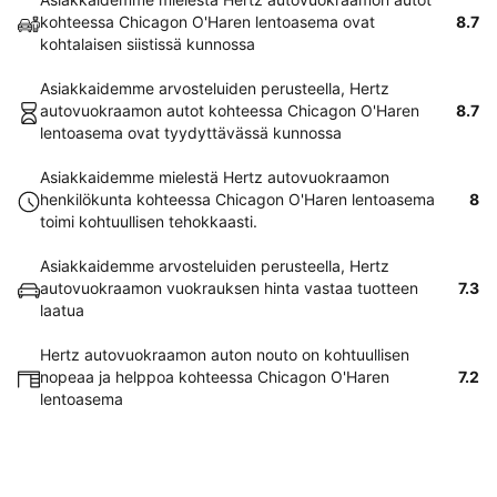
kohteessa Chicagon O'Haren lentoasema ovat
8.7
kohtalaisen siistissä kunnossa
Asiakkaidemme arvosteluiden perusteella, Hertz
autovuokraamon autot kohteessa Chicagon O'Haren
8.7
lentoasema ovat tyydyttävässä kunnossa
Asiakkaidemme mielestä Hertz autovuokraamon
henkilökunta kohteessa Chicagon O'Haren lentoasema
8
toimi kohtuullisen tehokkaasti.
Asiakkaidemme arvosteluiden perusteella, Hertz
autovuokraamon vuokrauksen hinta vastaa tuotteen
7.3
laatua
Hertz autovuokraamon auton nouto on kohtuullisen
nopeaa ja helppoa kohteessa Chicagon O'Haren
7.2
lentoasema