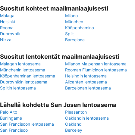
Suositut kohteet maailmanlaajuisesti
Málaga
Milano
Helsinki
München
Rooma
Kööpenhamina
Dubrovnik
Split
Nizza
Barcelona
Suositut lentokentät maailmanlaajuisesti
Málagan lentoasema
Milanon Malpensan lentoasema
Münchenin lentoasema
Rooman Fiumicinon lentoasema
Kööpenhaminan lentoasema
Helsingin lentoasema
Dubrovnikin lentoasema
Alicanten lentoasema
Splitin lentoasema
Barcelonan lentoasema
Lähellä kohdetta San Josen lentoasema
Palo Alto
Pleasanton
Burlingame
Oaklandin lentoasema
San Franciscon lentoasema
Oakland
San Francisco
Berkeley