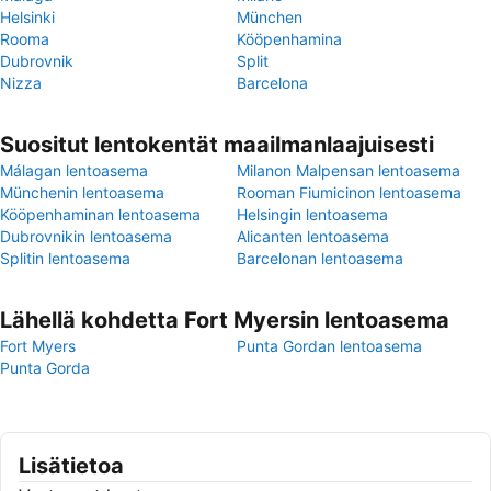
Helsinki
München
Rooma
Kööpenhamina
Dubrovnik
Split
Nizza
Barcelona
Suositut lentokentät maailmanlaajuisesti
Málagan lentoasema
Milanon Malpensan lentoasema
Münchenin lentoasema
Rooman Fiumicinon lentoasema
Kööpenhaminan lentoasema
Helsingin lentoasema
Dubrovnikin lentoasema
Alicanten lentoasema
Splitin lentoasema
Barcelonan lentoasema
Lähellä kohdetta Fort Myersin lentoasema
Fort Myers
Punta Gordan lentoasema
Punta Gorda
Lisätietoa