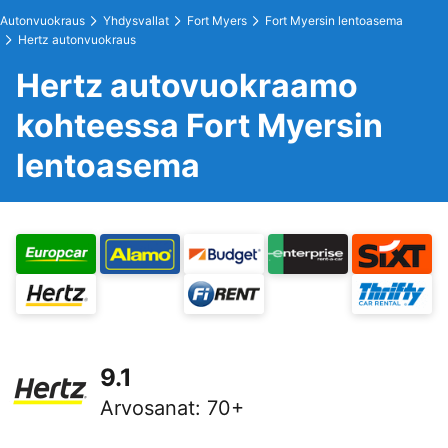
Autonvuokraus
Yhdysvallat
Fort Myers
Fort Myersin lentoasema
Hertz autonvuokraus
Hertz autovuokraamo
kohteessa Fort Myersin
lentoasema
9.1
Arvosanat
:
70+