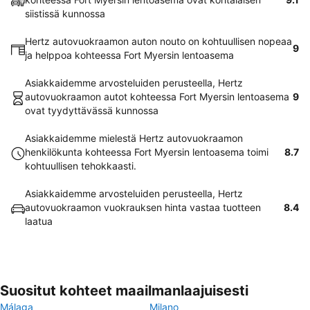
siistissä kunnossa
Hertz autovuokraamon auton nouto on kohtuullisen nopeaa
9
ja helppoa kohteessa Fort Myersin lentoasema
Asiakkaidemme arvosteluiden perusteella, Hertz
autovuokraamon autot kohteessa Fort Myersin lentoasema
9
ovat tyydyttävässä kunnossa
Asiakkaidemme mielestä Hertz autovuokraamon
henkilökunta kohteessa Fort Myersin lentoasema toimi
8.7
kohtuullisen tehokkaasti.
Asiakkaidemme arvosteluiden perusteella, Hertz
autovuokraamon vuokrauksen hinta vastaa tuotteen
8.4
laatua
Suositut kohteet maailmanlaajuisesti
Málaga
Milano