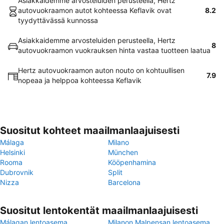
Asiakkaidemme arvosteluiden perusteella, Hertz
autovuokraamon autot kohteessa Keflavik ovat
8.2
tyydyttävässä kunnossa
Asiakkaidemme arvosteluiden perusteella, Hertz
8
autovuokraamon vuokrauksen hinta vastaa tuotteen laatua
Hertz autovuokraamon auton nouto on kohtuullisen
7.9
nopeaa ja helppoa kohteessa Keflavik
Suositut kohteet maailmanlaajuisesti
Málaga
Milano
Helsinki
München
Rooma
Kööpenhamina
Dubrovnik
Split
Nizza
Barcelona
Suositut lentokentät maailmanlaajuisesti
Málagan lentoasema
Milanon Malpensan lentoasema