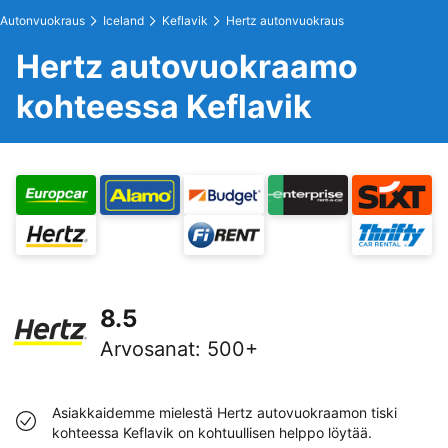
Autonvuokraus
Iceland
Keflavik
Hertz autonvuokraus
Hertz autovuokraamo
kohteessa Keflavik
8.5
Arvosanat
:
500+
Asiakkaidemme mielestä Hertz autovuokraamon tiski
kohteessa Keflavik on kohtuullisen helppo löytää.