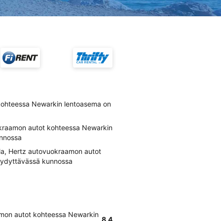
kohteessa Newarkin lentoasema on
kraamon autot kohteessa Newarkin
unnossa
la, Hertz autovuokraamon autot
yydyttävässä kunnossa
mon autot kohteessa Newarkin
8.4