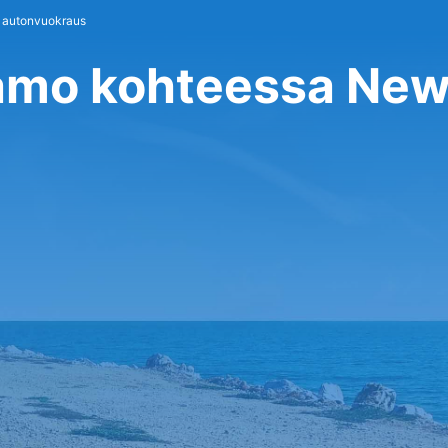
 autonvuokraus
amo kohteessa New