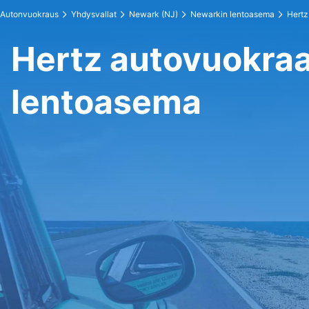
Autonvuokraus
Yhdysvallat
Newark (NJ)
Newarkin lentoasema
Hertz
Hertz autovuokra
lentoasema