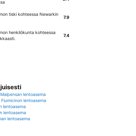
ssa
mon tiski kohteessa Newarkin
7.9
mon henkilökunta kohteessa
7.4
kkaasti.
juisesti
 Malpensan lentoasema
Fiumicinon lentoasema
in lentoasema
en lentoasema
nan lentoasema