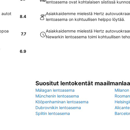
lentoasema ovat kohtalaisen siistissä kunno
 autot
Asiakkaidemme mielestä Hertz autovuokraa
8.4
lentoasema on kohtuullisen helppo löytää.
lppoa
Asiakkaidemme mielestä Hertz autovuokraa
7.7
Newarkin lentoasema toimi kohtuullisen teho
n
6.9
Suositut lentokentät maailmanlaa
Málagan lentoasema
Milanon
Münchenin lentoasema
Rooman 
Kööpenhaminan lentoasema
Helsing
Dubrovnikin lentoasema
Alicant
Splitin lentoasema
Barcelo