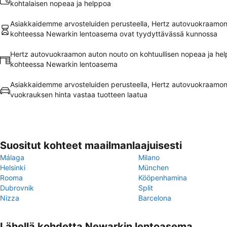
kohtalaisen nopeaa ja helppoa
Asiakkaidemme arvosteluiden perusteella, Hertz autovuokraamon
kohteessa Newarkin lentoasema ovat tyydyttävässä kunnossa
Hertz autovuokraamon auton nouto on kohtuullisen nopeaa ja he
kohteessa Newarkin lentoasema
Asiakkaidemme arvosteluiden perusteella, Hertz autovuokraamo
vuokrauksen hinta vastaa tuotteen laatua
Suositut kohteet maailmanlaajuisesti
Málaga
Milano
Helsinki
München
Rooma
Kööpenhamina
Dubrovnik
Split
Nizza
Barcelona
Lähellä kohdetta Newarkin lentoasema