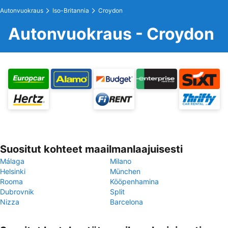
Autonvuokraus
Iso-Britannia
Croydon
Autonvuokraus - Croydon
Suositut kohteet maailmanlaajuisesti
Málaga
Milano
Helsinki
München
Rooma
Kööpenhamina
Dubrovnik
Split
Nizza
Barcelona