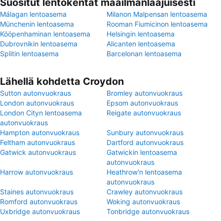
Suositut lentokentät maailmanlaajuisesti
Málagan lentoasema
Milanon Malpensan lentoasema
Münchenin lentoasema
Rooman Fiumicinon lentoasema
Kööpenhaminan lentoasema
Helsingin lentoasema
Dubrovnikin lentoasema
Alicanten lentoasema
Splitin lentoasema
Barcelonan lentoasema
Lähellä kohdetta Croydon
Sutton autonvuokraus
Bromley autonvuokraus
London autonvuokraus
Epsom autonvuokraus
London Cityn lentoasema
Reigate autonvuokraus
autonvuokraus
Hampton autonvuokraus
Sunbury autonvuokraus
Feltham autonvuokraus
Dartford autonvuokraus
Gatwick autonvuokraus
Gatwickin lentoasema
autonvuokraus
Harrow autonvuokraus
Heathrow'n lentoasema
autonvuokraus
Staines autonvuokraus
Crawley autonvuokraus
Romford autonvuokraus
Woking autonvuokraus
Uxbridge autonvuokraus
Tonbridge autonvuokraus