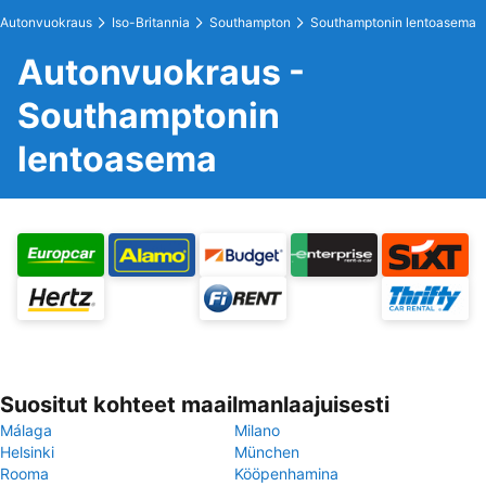
Autonvuokraus
Iso-Britannia
Southampton
Southamptonin lentoasema
Autonvuokraus -
Southamptonin
lentoasema
Suositut kohteet maailmanlaajuisesti
Málaga
Milano
Helsinki
München
Rooma
Kööpenhamina