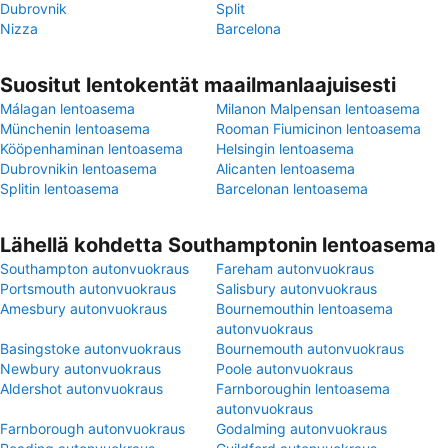
Dubrovnik
Split
Nizza
Barcelona
Suositut lentokentät maailmanlaajuisesti
Málagan lentoasema
Milanon Malpensan lentoasema
Münchenin lentoasema
Rooman Fiumicinon lentoasema
Kööpenhaminan lentoasema
Helsingin lentoasema
Dubrovnikin lentoasema
Alicanten lentoasema
Splitin lentoasema
Barcelonan lentoasema
Lähellä kohdetta Southamptonin lentoasema
Southampton autonvuokraus
Fareham autonvuokraus
Portsmouth autonvuokraus
Salisbury autonvuokraus
Amesbury autonvuokraus
Bournemouthin lentoasema
autonvuokraus
Basingstoke autonvuokraus
Bournemouth autonvuokraus
Newbury autonvuokraus
Poole autonvuokraus
Aldershot autonvuokraus
Farnboroughin lentoasema
autonvuokraus
Farnborough autonvuokraus
Godalming autonvuokraus