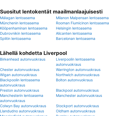
Suositut lentokentät maailmanlaajuisesti
Málagan lentoasema
Milanon Malpensan lentoasema
Münchenin lentoasema
Rooman Fiumicinon lentoasema
Kööpenhaminan lentoasema
Helsingin lentoasema
Dubrovnikin lentoasema
Alicanten lentoasema
Splitin lentoasema
Barcelonan lentoasema
Lähellä kohdetta Liverpool
Birkenhead autonvuokraus
Liverpoolin lentoasema
autonvuokraus
Chester autonvuokraus
Warrington autonvuokraus
Wigan autonvuokraus
Northwich autonvuokraus
Blackpoolin lentoasema
Bolton autonvuokraus
autonvuokraus
Preston autonvuokraus
Blackpool autonvuokraus
Manchesterin lentoasema
Manchester autonvuokraus
autonvuokraus
Colwyn Bay autonvuokraus
Stockport autonvuokraus
Llandudno autonvuokraus
Oldham autonvuokraus