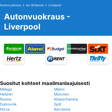
Autonvuokraus
Iso-Britannia
Liverpool
Autonvuokraus -
Liverpool
Suositut kohteet maailmanlaajuisesti
Málaga
Milano
Helsinki
München
Rooma
Kööpenhamina
Dubrovnik
Split
Nizza
Barcelona