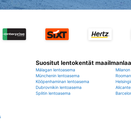
Suositut lentokentät maailmanlaa
Málagan lentoasema
Milanon
Münchenin lentoasema
Rooman 
Kööpenhaminan lentoasema
Helsing
Dubrovnikin lentoasema
Alicant
Splitin lentoasema
Barcelo
s