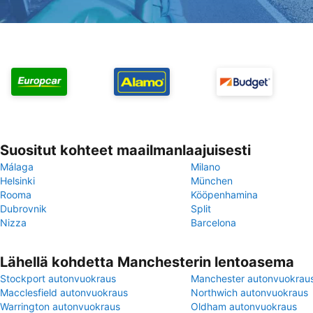
Suositut kohteet maailmanlaajuisesti
Málaga
Milano
Helsinki
München
Rooma
Kööpenhamina
Dubrovnik
Split
Nizza
Barcelona
Lähellä kohdetta Manchesterin lentoasema
Stockport autonvuokraus
Manchester autonvuokrau
Macclesfield autonvuokraus
Northwich autonvuokraus
Warrington autonvuokraus
Oldham autonvuokraus