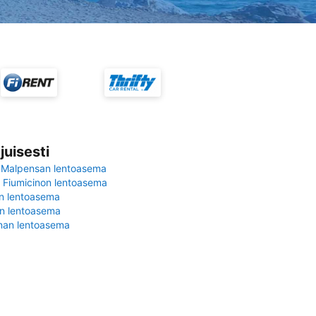
juisesti
 Malpensan lentoasema
Fiumicinon lentoasema
in lentoasema
en lentoasema
nan lentoasema