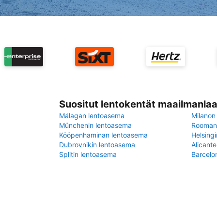
Suositut lentokentät maailmanlaa
Málagan lentoasema
Milanon
Münchenin lentoasema
Rooman 
Kööpenhaminan lentoasema
Helsing
Dubrovnikin lentoasema
Alicant
Splitin lentoasema
Barcelo