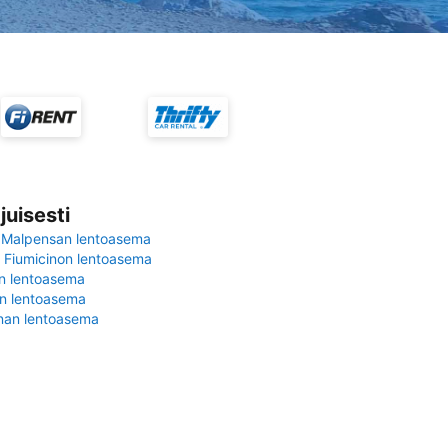
juisesti
 Malpensan lentoasema
Fiumicinon lentoasema
in lentoasema
en lentoasema
nan lentoasema