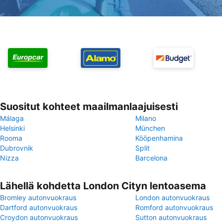
Suositut kohteet maailmanlaajuisesti
Málaga
Milano
Helsinki
München
Rooma
Kööpenhamina
Dubrovnik
Split
Nizza
Barcelona
Lähellä kohdetta London Cityn lentoasema
Bromley autonvuokraus
London autonvuokraus
Dartford autonvuokraus
Romford autonvuokraus
Croydon autonvuokraus
Sutton autonvuokraus