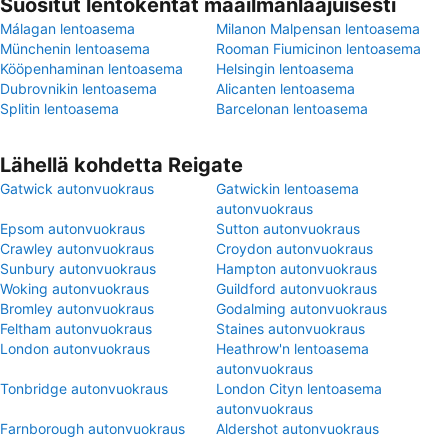
Suositut lentokentät maailmanlaajuisesti
Málagan lentoasema
Milanon Malpensan lentoasema
Münchenin lentoasema
Rooman Fiumicinon lentoasema
Kööpenhaminan lentoasema
Helsingin lentoasema
Dubrovnikin lentoasema
Alicanten lentoasema
Splitin lentoasema
Barcelonan lentoasema
Lähellä kohdetta Reigate
Gatwick autonvuokraus
Gatwickin lentoasema
autonvuokraus
Epsom autonvuokraus
Sutton autonvuokraus
Crawley autonvuokraus
Croydon autonvuokraus
Sunbury autonvuokraus
Hampton autonvuokraus
Woking autonvuokraus
Guildford autonvuokraus
Bromley autonvuokraus
Godalming autonvuokraus
Feltham autonvuokraus
Staines autonvuokraus
London autonvuokraus
Heathrow'n lentoasema
autonvuokraus
Tonbridge autonvuokraus
London Cityn lentoasema
autonvuokraus
Farnborough autonvuokraus
Aldershot autonvuokraus