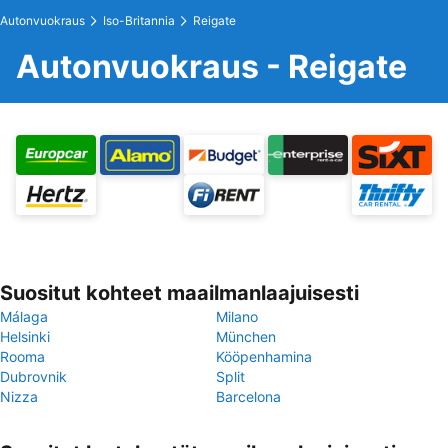
Autonvuokraus
Iso-Britannia
Reigate
Autonvuokraus - Reigate
Suositut kohteet maailmanlaajuisesti
Málaga
Milano
Helsinki
München
Rooma
Kööpenhamina
Dubrovnik
Split
Nizza
Barcelona