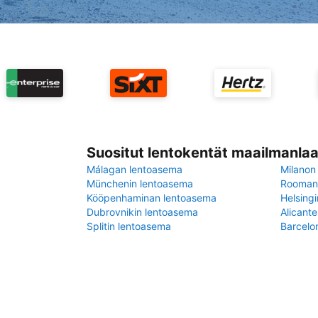
Suositut lentokentät maailmanlaa
Málagan lentoasema
Milanon
Münchenin lentoasema
Rooman 
Kööpenhaminan lentoasema
Helsing
Dubrovnikin lentoasema
Alicant
Splitin lentoasema
Barcelo