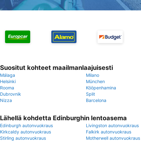
Suositut kohteet maailmanlaajuisesti
Málaga
Milano
Helsinki
München
Rooma
Kööpenhamina
Dubrovnik
Split
Nizza
Barcelona
Lähellä kohdetta Edinburghin lentoasema
Edinburgh autonvuokraus
Livingston autonvuokraus
Kirkcaldy autonvuokraus
Falkirk autonvuokraus
Stirling autonvuokraus
Motherwell autonvuokraus