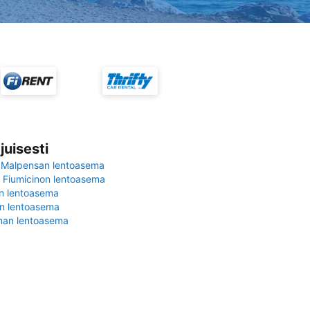
juisesti
 Malpensan lentoasema
Fiumicinon lentoasema
in lentoasema
en lentoasema
nan lentoasema