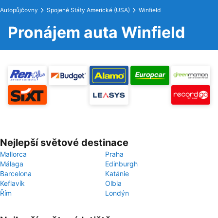
Autopůjčovny
Spojené Státy Americké (USA)
Winfield
Pronájem auta Winfield
Nejlepší světové destinace
Mallorca
Praha
Málaga
Edinburgh
Barcelona
Katánie
Keflavík
Olbia
Řím
Londýn