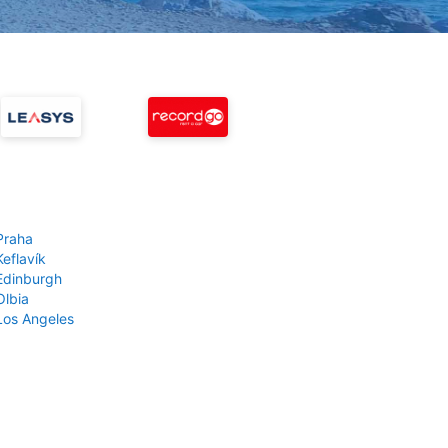
Praha
Keflavík
 Edinburgh
Olbia
 Los Angeles