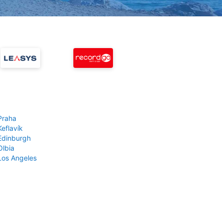
Praha
Keflavík
 Edinburgh
Olbia
 Los Angeles