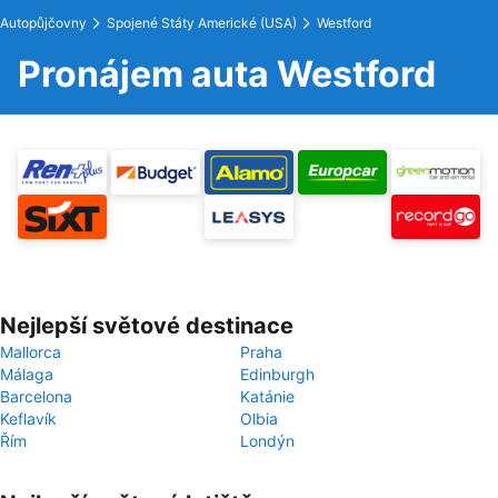
Autopůjčovny
Spojené Státy Americké (USA)
Westford
Pronájem auta Westford
Nejlepší světové destinace
Mallorca
Praha
Málaga
Edinburgh
Barcelona
Katánie
Keflavík
Olbia
Řím
Londýn