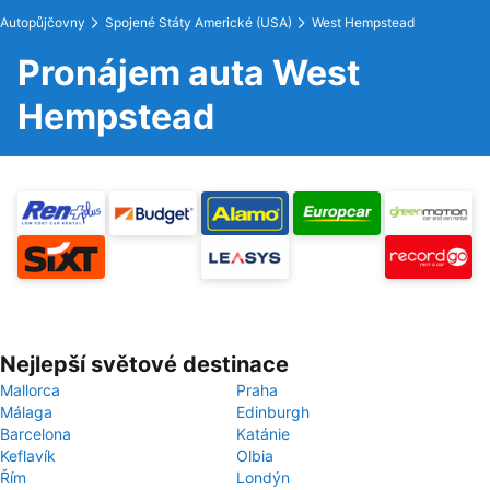
Autopůjčovny
Spojené Státy Americké (USA)
West Hempstead
Pronájem auta West
Hempstead
Nejlepší světové destinace
Mallorca
Praha
Málaga
Edinburgh
Barcelona
Katánie
Keflavík
Olbia
Řím
Londýn