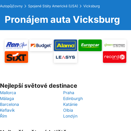
Autopůjčovny
Spojené Státy Americké (USA)
Vicksburg
Pronájem auta Vicksburg
Nejlepší světové destinace
Mallorca
Praha
Málaga
Edinburgh
Barcelona
Katánie
Keflavík
Olbia
Řím
Londýn