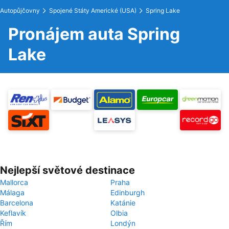
Autopůjčovny
Spojené Státy Americké (USA)
Spring Lake
Pronájem auta Spring
Lake
Nejlepší světové destinace
Mallorca
Praha
Málaga
Edinburgh
Barcelona
Katánie
Keflavík
Olbia
Řím
Londýn