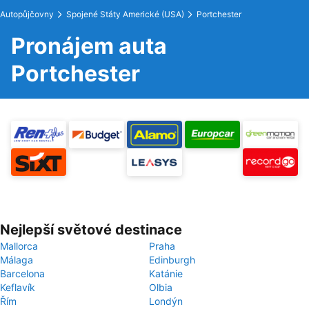
Autopůjčovny
Spojené Státy Americké (USA)
Portchester
Pronájem auta
Portchester
Nejlepší světové destinace
Mallorca
Praha
Málaga
Edinburgh
Barcelona
Katánie
Keflavík
Olbia
Řím
Londýn