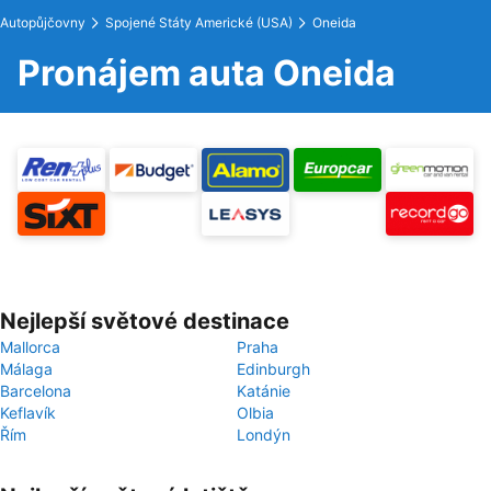
Autopůjčovny
Spojené Státy Americké (USA)
Oneida
Pronájem auta Oneida
Nejlepší světové destinace
Mallorca
Praha
Málaga
Edinburgh
Barcelona
Katánie
Keflavík
Olbia
Řím
Londýn