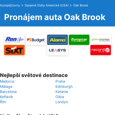
Autopůjčovny
Spojené Státy Americké (USA)
Oak Brook
Pronájem auta Oak Brook
Nejlepší světové destinace
Mallorca
Praha
Málaga
Edinburgh
Barcelona
Katánie
Keflavík
Olbia
Řím
Londýn