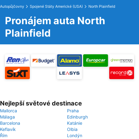
Autopůjčovny
Spojené Státy Americké (USA)
North Plainfield
Pronájem auta North
Plainfield
Nejlepší světové destinace
Mallorca
Praha
Málaga
Edinburgh
Barcelona
Katánie
Keflavík
Olbia
Řím
Londýn