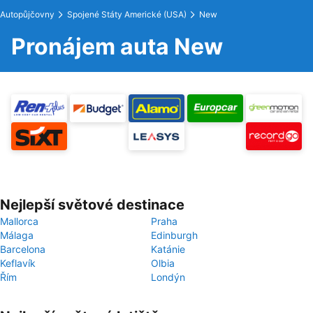
Autopůjčovny
Spojené Státy Americké (USA)
New
Pronájem auta New
Nejlepší světové destinace
Mallorca
Praha
Málaga
Edinburgh
Barcelona
Katánie
Keflavík
Olbia
Řím
Londýn