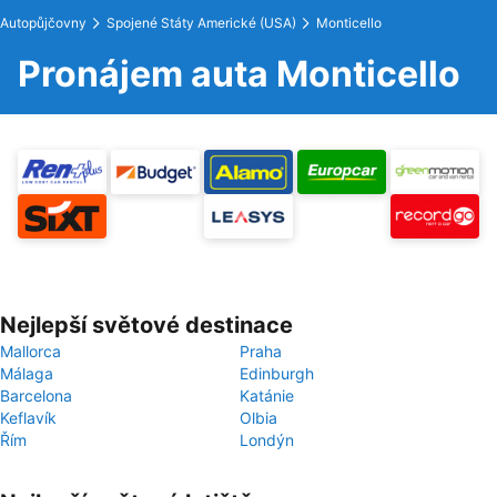
Autopůjčovny
Spojené Státy Americké (USA)
Monticello
Pronájem auta Monticello
Nejlepší světové destinace
Mallorca
Praha
Málaga
Edinburgh
Barcelona
Katánie
Keflavík
Olbia
Řím
Londýn