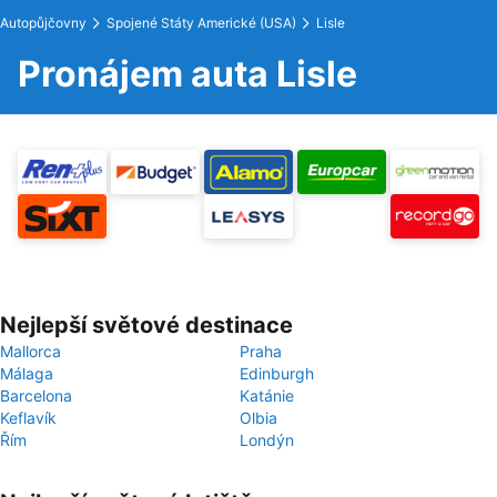
Autopůjčovny
Spojené Státy Americké (USA)
Lisle
Pronájem auta Lisle
Nejlepší světové destinace
Mallorca
Praha
Málaga
Edinburgh
Barcelona
Katánie
Keflavík
Olbia
Řím
Londýn