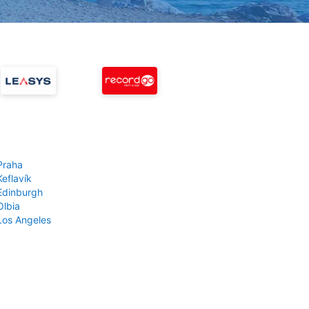
Praha
Keflavík
 Edinburgh
Olbia
 Los Angeles