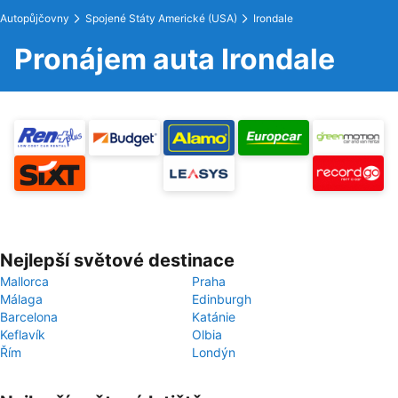
Autopůjčovny
Spojené Státy Americké (USA)
Irondale
Pronájem auta Irondale
Nejlepší světové destinace
Mallorca
Praha
Málaga
Edinburgh
Barcelona
Katánie
Keflavík
Olbia
Řím
Londýn