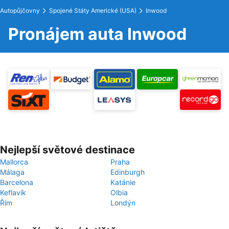
Autopůjčovny
Spojené Státy Americké (USA)
Inwood
Pronájem auta Inwood
Nejlepší světové destinace
Mallorca
Praha
Málaga
Edinburgh
Barcelona
Katánie
Keflavík
Olbia
Řím
Londýn