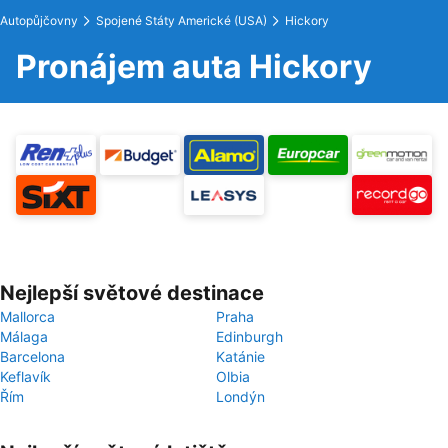
Autopůjčovny
Spojené Státy Americké (USA)
Hickory
Pronájem auta Hickory
Nejlepší světové destinace
Mallorca
Praha
Málaga
Edinburgh
Barcelona
Katánie
Keflavík
Olbia
Řím
Londýn