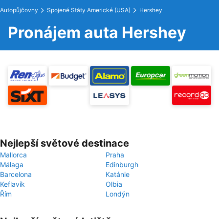
Autopůjčovny
Spojené Státy Americké (USA)
Hershey
Pronájem auta Hershey
Nejlepší světové destinace
Mallorca
Praha
Málaga
Edinburgh
Barcelona
Katánie
Keflavík
Olbia
Řím
Londýn