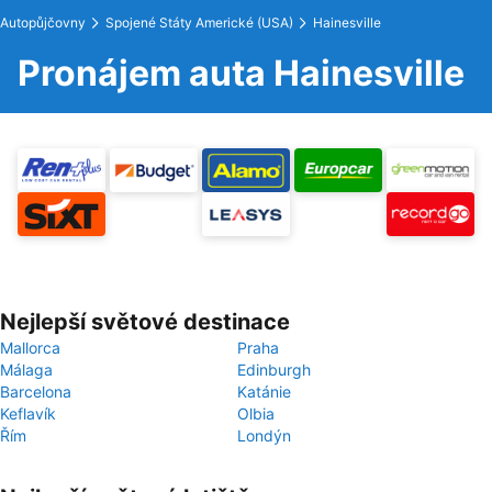
Autopůjčovny
Spojené Státy Americké (USA)
Hainesville
Pronájem auta Hainesville
Nejlepší světové destinace
Mallorca
Praha
Málaga
Edinburgh
Barcelona
Katánie
Keflavík
Olbia
Řím
Londýn