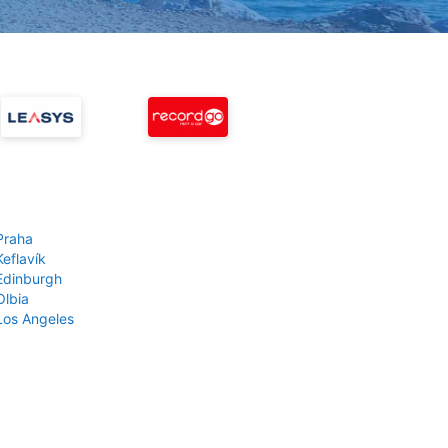
Praha
Keflavík
 Edinburgh
Olbia
 Los Angeles