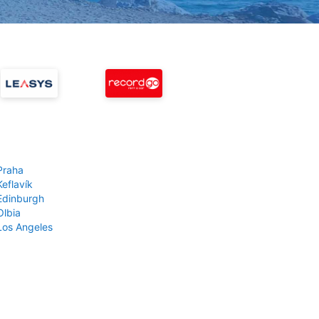
Praha
Keflavík
 Edinburgh
Olbia
 Los Angeles