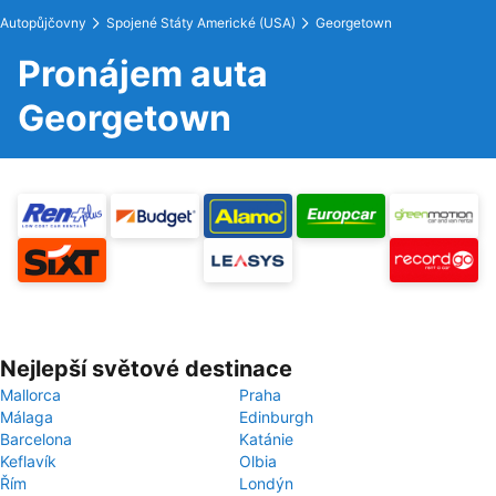
Autopůjčovny
Spojené Státy Americké (USA)
Georgetown
Pronájem auta
Georgetown
Nejlepší světové destinace
Mallorca
Praha
Málaga
Edinburgh
Barcelona
Katánie
Keflavík
Olbia
Řím
Londýn