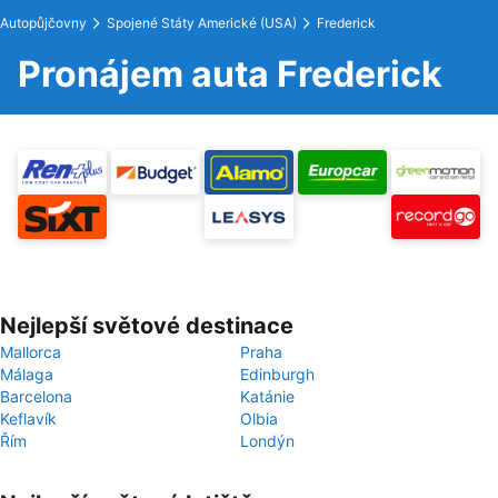
Autopůjčovny
Spojené Státy Americké (USA)
Frederick
Pronájem auta Frederick
Nejlepší světové destinace
Mallorca
Praha
Málaga
Edinburgh
Barcelona
Katánie
Keflavík
Olbia
Řím
Londýn