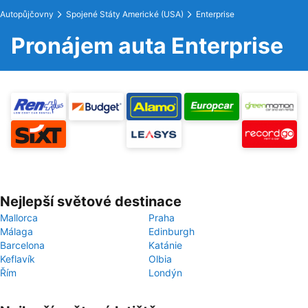
Autopůjčovny
Spojené Státy Americké (USA)
Enterprise
Pronájem auta Enterprise
Nejlepší světové destinace
Mallorca
Praha
Málaga
Edinburgh
Barcelona
Katánie
Keflavík
Olbia
Řím
Londýn