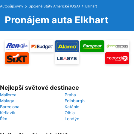
Autopůjčovny
Spojené Státy Americké (USA)
Elkhart
Pronájem auta Elkhart
Nejlepší světové destinace
Mallorca
Praha
Málaga
Edinburgh
Barcelona
Katánie
Keflavík
Olbia
Řím
Londýn