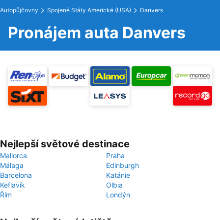
Autopůjčovny
Spojené Státy Americké (USA)
Danvers
Pronájem auta Danvers
Nejlepší světové destinace
Mallorca
Praha
Málaga
Edinburgh
Barcelona
Katánie
Keflavík
Olbia
Řím
Londýn