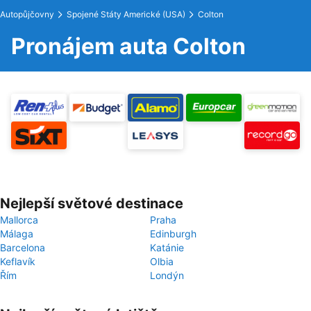
Autopůjčovny
Spojené Státy Americké (USA)
Colton
Pronájem auta Colton
Nejlepší světové destinace
Mallorca
Praha
Málaga
Edinburgh
Barcelona
Katánie
Keflavík
Olbia
Řím
Londýn