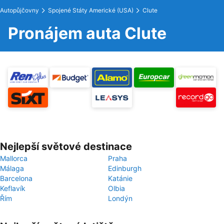
Autopůjčovny
Spojené Státy Americké (USA)
Clute
Pronájem auta Clute
Nejlepší světové destinace
Mallorca
Praha
Málaga
Edinburgh
Barcelona
Katánie
Keflavík
Olbia
Řím
Londýn