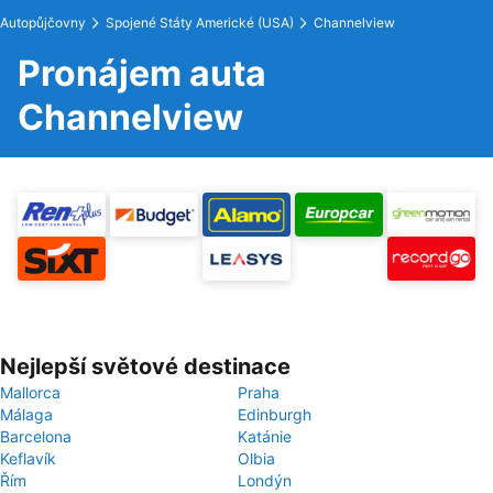
Autopůjčovny
Spojené Státy Americké (USA)
Channelview
Pronájem auta
Channelview
Nejlepší světové destinace
Mallorca
Praha
Málaga
Edinburgh
Barcelona
Katánie
Keflavík
Olbia
Řím
Londýn