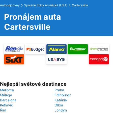
Autopůjčovny
Spojené Státy Americké (USA)
Cartersville
Pronájem auta
Cartersville
Nejlepší světové destinace
Mallorca
Praha
Málaga
Edinburgh
Barcelona
Katánie
Keflavík
Olbia
Řím
Londýn